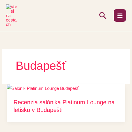
Preskočiť
na
Hľadať
obsah
Budapešť
Recenzia salónika Platinum Lounge na
letisku v Budapešti