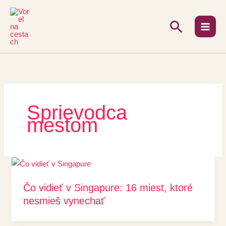
Preskočiť
na
Hľadať
obsah
Sprievodca
mestom
Čo vidieť v Singapure: 16 miest, ktoré
nesmieš vynechať