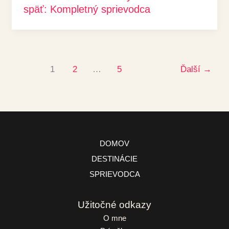
späť: Kompletný sprievodca
1
2
…
5
Ďalší
→
DOMOV
DESTINÁCIE
SPRIEVODCA
Užitočné odkazy
O mne