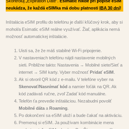
Skontroluj „Expiration Date“.
Esimatic nikde pri popise eSIM
neukádza, že každá eSIMka má dobu platnosti
IBA 30 dní
!
Inštalácia eSIM profilu do telefónu je ďalší kľúčový krok, aby si
mohol/a Esimatic eSIM reálne využívať. Žiaľ, aplikácia nemá
možnosť automatickej inštalácie.
Uisti sa, že že máš stabilné Wi-Fi pripojenie.
V nastaveniach telefónu nájdi nastavenie mobilných
sieti. Približne takto: Nastavenia → Mobilné siete/Sieť a
internet → SIM karty. Vyber možnosť
Pridať eSIM
.
Ak si otvoril QR kód z e‑mailu. V telefóne vyber na
Skenovať/Nasnímať kód
a namier foťák na QR. Ak
kód zadávaš ručne, zvoľ Zadať kód manuálne.
Telefón ťa prevedie inštaláciou. Nezabudni povoliť
Mobilné dáta
a
Roaming
.
Po dokončení sa eSIM uloží a bude čakať na aktiváciu.
Premenuj si eSIM. Ja používam kombinácie mena