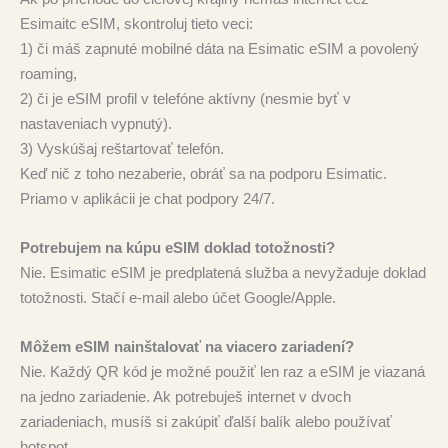
Esimaitc eSIM, skontroluj tieto veci:
1) či máš zapnuté mobilné dáta na Esimatic eSIM a povolený
roaming,
2) či je eSIM profil v telefóne aktívny (nesmie byť v
nastaveniach vypnutý).
3) Vyskúšaj reštartovať telefón.
Keď nič z toho nezaberie, obráť sa na podporu Esimatic.
Priamo v aplikácii je chat podpory 24/7.
Potrebujem na kúpu eSIM doklad totožnosti?
Nie. Esimatic eSIM je predplatená služba a nevyžaduje doklad
totožnosti. Stačí e‑mail alebo účet Google/Apple.
Môžem eSIM nainštalovať na viacero zariadení?
Nie. Každý QR kód je možné použiť len raz a eSIM je viazaná
na jedno zariadenie. Ak potrebuješ internet v dvoch
zariadeniach, musíš si zakúpiť ďalší balík alebo používať
hotspot.