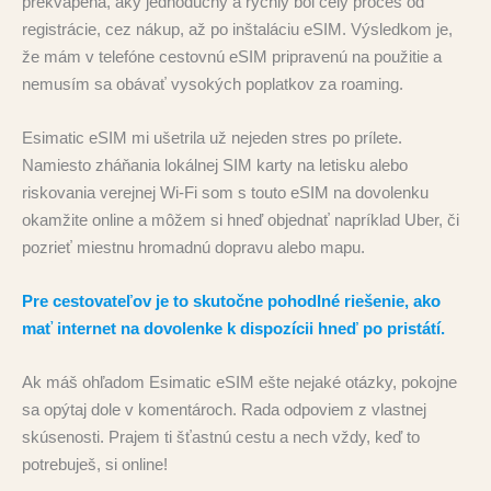
prekvapená, aký jednoduchý a rýchly bol celý proces od
registrácie, cez nákup, až po inštaláciu eSIM. Výsledkom je,
že mám v telefóne cestovnú eSIM pripravenú na použitie a
nemusím sa obávať vysokých poplatkov za roaming.
Esimatic eSIM mi ušetrila už nejeden stres po prílete.
Namiesto zháňania lokálnej SIM karty na letisku alebo
riskovania verejnej Wi-Fi som s touto eSIM na dovolenku
okamžite online a môžem si hneď objednať napríklad Uber, či
pozrieť miestnu hromadnú dopravu alebo mapu.
Pre cestovateľov je to skutočne pohodlné riešenie, ako
mať internet na dovolenke k dispozícii hneď po pristátí.
Ak máš ohľadom Esimatic eSIM ešte nejaké otázky, pokojne
sa opýtaj dole v komentároch. Rada odpoviem z vlastnej
skúsenosti. Prajem ti šťastnú cestu a nech vždy, keď to
potrebuješ, si online!