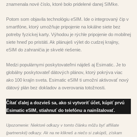
znamenala nové číslo, ktoré bolo pridelené danej SIMke.
Potom som objavila technológiu eSIM. Ide o integrovaný čip v
smartfóne, ktorý umožňuje pripojenie na lokálne siete bez
potreby fyzickej karty. Výhodou je rýchle pripojenie do mobilnej
siete hneď po pristáti. Ak plánuješ výlet do cudzej krajiny,
eSIM do zahraničia je skvelé riešenie.
Medzi populárnymi poskytovateľmi nájdeš aj Esimatic. Je to
globálny poskytovateľ dátových plánov, ktorý pokrýva viac
ako 100 krajín sveta. Esimatic eSIM ti umožní aktivovať nový
dátový plán bez dokladov a overovania totožnosti.
Čítať ďalej a dozvieš sa, ako si vytvoriť účet, kúpiť prvú
Esimatic eSIM, stiahnuť do telefónu a nainštalovať.
Upozornenie: Niektoré odkazy v tomto článku môžu byť affiliate
(partnerské) odkazy. Ak na ne klikneš a niečo si zakúpiš, získam