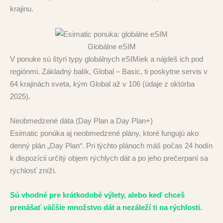
krajinu.
Globálne eSIM
V ponuke sú štyri typy globálnych eSIMiek a nájdeš ich pod
regiónmi. Základný balík, Global – Basic, ti poskytne servis v
64 krajinách sveta, kým Global až v 106 (údaje z októrba
2025).
Neobmedzené dáta (Day Plan a Day Plan+)
Esimatic ponúka aj neobmedzené plány, ktoré fungujú ako
denný plán „Day Plan“. Pri týchto plánoch máš počas 24 hodín
k dispozícii určitý objem rýchlych dát a po jeho prečerpaní sa
rýchlosť zníži.
Sú vhodné pre krátkodobé výlety, alebo keď chceš
prenášať väčšie množstvo dát a nezáleží ti na rýchlosti.