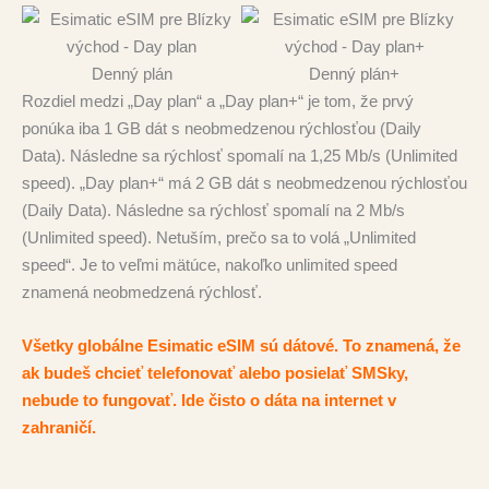
Denný plán
Denný plán+
Rozdiel medzi „Day plan“ a „Day plan+“ je tom, že prvý
ponúka iba 1 GB dát s neobmedzenou rýchlosťou (Daily
Data). Následne sa rýchlosť spomalí na 1,25 Mb/s (Unlimited
speed). „Day plan+“ má 2 GB dát s neobmedzenou rýchlosťou
(Daily Data). Následne sa rýchlosť spomalí na 2 Mb/s
(Unlimited speed). Netuším, prečo sa to volá „Unlimited
speed“. Je to veľmi mätúce, nakoľko unlimited speed
znamená neobmedzená rýchlosť.
Všetky globálne Esimatic eSIM sú dátové. To znamená, že
ak budeš chcieť telefonovať alebo posielať SMSky,
nebude to fungovať. Ide čisto o dáta na internet v
zahraničí.