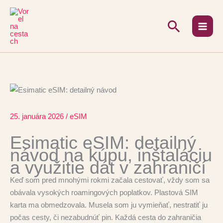
Preskočiť
na
Hľadať
obsah
25. januára 2026
/
eSIM
Esimatic eSIM: detailný
návod na kúpu, inštaláciu
a využitie dát v zahraničí
Keď som pred mnohými rokmi začala cestovať, vždy som sa
obávala vysokých roamingových poplatkov. Plastová SIM
karta ma obmedzovala. Musela som ju vymieňať, nestratiť ju
počas cesty, či nezabudnúť pin. Každá cesta do zahraničia