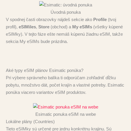
Úvodná ponuka
V spodnej časti obrazovky nájdeš sekcie ako
Profile
(tvoj
profil),
eSIMiles
,
Store
(obchod) a
My eSIMs
(všetky kúpené
eSIMky). V tejto fáze ešte nemáš kúpenú žiadnu eSIM, takže
sekcia My eSIMs bude prázdna.
Aké typy eSIM plánov Esimatic ponúka?
Pri výbere správneho balíka ti odporúčam zohľadniť dĺžku
pobytu, množstvo dát, počet krajín a vlastné potreby. Esimatic
ponúka viacero variantov eSIM produktov.
Esimatic ponuka eSIM na webe
Lokálne plány (Countries)
Tieto eSIMky sú určené pre jednu konkrétnu krajinu. Sú