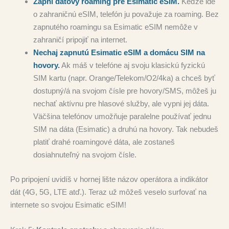
Zapni dátový roaming pre Esimatic eSIM.
Keďže ide
o zahraničnú eSIM, telefón ju považuje za roaming. Bez
zapnutého roamingu sa Esimatic eSIM nemôže v
zahraničí pripojiť na internet.
Nechaj zapnutú Esimatic eSIM a domácu SIM na
hovory.
Ak máš v telefóne aj svoju klasickú fyzickú
SIM kartu (napr. Orange/Telekom/O2/4ka) a chceš byť
dostupný/á na svojom čísle pre hovory/SMS, môžeš ju
nechať aktívnu pre hlasové služby, ale vypni jej dáta.
Väčšina telefónov umožňuje paralelne používať jednu
SIM na dáta (Esimatic) a druhú na hovory. Tak nebudeš
platiť drahé roamingové dáta, ale zostaneš
dosiahnuteľný na svojom čísle.
Po pripojení uvidíš v hornej lište názov operátora a indikátor
dát (4G, 5G, LTE atď.). Teraz už môžeš veselo surfovať na
internete so svojou Esimatic eSIM!