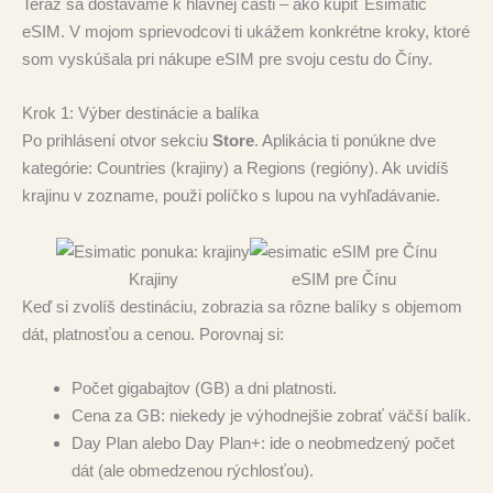
Teraz sa dostávame k hlavnej časti – ako kúpiť Esimatic
eSIM. V mojom sprievodcovi ti ukážem konkrétne kroky, ktoré
som vyskúšala pri nákupe eSIM pre svoju cestu do Číny.
Krok 1: Výber destinácie a balíka
Po prihlásení otvor sekciu
Store
. Aplikácia ti ponúkne dve
kategórie: Countries (krajiny) a Regions (regióny). Ak uvidíš
krajinu v zozname, použi políčko s lupou na vyhľadávanie.
Krajiny
eSIM pre Čínu
Keď si zvolíš destináciu, zobrazia sa rôzne balíky s objemom
dát, platnosťou a cenou. Porovnaj si:
Počet gigabajtov (GB) a dni platnosti.
Cena za GB: niekedy je výhodnejšie zobrať väčší balík.
Day Plan alebo Day Plan+: ide o neobmedzený počet
dát (ale obmedzenou rýchlosťou).