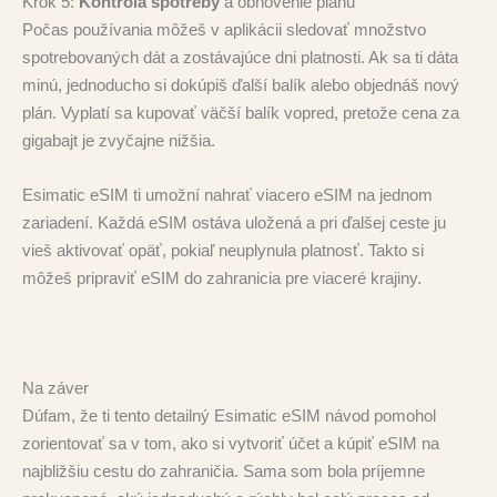
Krok 5:
Kontrola spotreby
a obnovenie plánu
Počas používania môžeš v aplikácii sledovať množstvo
spotrebovaných dát a zostávajúce dni platnosti. Ak sa ti dáta
minú, jednoducho si dokúpiš ďalší balík alebo objednáš nový
plán. Vyplatí sa kupovať väčší balík vopred, pretože cena za
gigabajt je zvyčajne nižšia.
Esimatic eSIM ti umožní nahrať viacero eSIM na jednom
zariadení. Každá eSIM ostáva uložená a pri ďalšej ceste ju
vieš aktivovať opäť, pokiaľ neuplynula platnosť. Takto si
môžeš pripraviť eSIM do zahranicia pre viaceré krajiny.
Na záver
Dúfam, že ti tento detailný Esimatic eSIM návod pomohol
zorientovať sa v tom, ako si vytvoriť účet a kúpiť eSIM na
najbližšiu cestu do zahraničia. Sama som bola príjemne