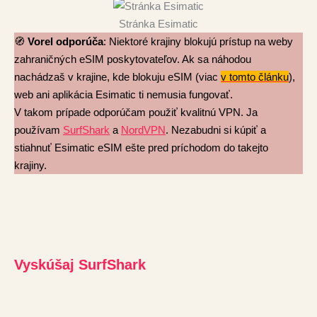
Stránka Esimatic
🧭
Vorel odporúča
: Niektoré krajiny blokujú prístup na weby
zahraničných eSIM poskytovateľov. Ak sa náhodou
nachádzaš v krajine, kde blokuju eSIM (viac
v tomto článku
),
web ani aplikácia Esimatic ti nemusia fungovať.
V takom prípade odporúčam použiť kvalitnú VPN. Ja
používam
SurfShark
a
NordVPN
. Nezabudni si kúpiť a
stiahnuť Esimatic eSIM ešte pred príchodom do takejto
krajiny.
Vyskúšaj SurfShark