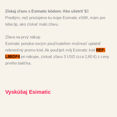
Získaj zľavu s Esimatic kódom: Ako ušetriť $
3
Predtým, než pristúpime ku kúpe Esimatic eSIM, mám pre
teba tip, ako získať malú zľavu.
Zľava na prvý nákup
Esimatic ponúka novým používateľom možnosť uplatniť
referenčný promo kód. Ak použiješ môj Esimatic kód
REF-
L9BDF4
pri nákupe, získaš zľavu 3 USD (cca 2,60 €) z ceny
prvého balíčka.
Vyskúšaj Esimatic