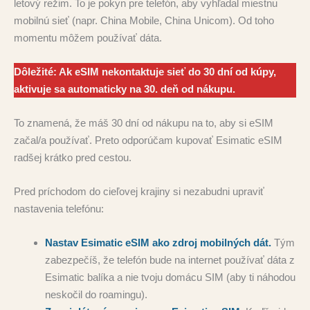
letový režim. To je pokyn pre telefón, aby vyhľadal miestnu
mobilnú sieť (napr. China Mobile, China Unicom). Od toho
momentu môžem používať dáta.
Dôležité: Ak eSIM nekontaktuje sieť do 30 dní od kúpy,
aktivuje sa automaticky na 30. deň od nákupu.
To znamená, že máš 30 dní od nákupu na to, aby si eSIM
začal/a používať. Preto odporúčam kupovať Esimatic eSIM
radšej krátko pred cestou.
Pred príchodom do cieľovej krajiny si nezabudni upraviť
nastavenia telefónu:
Nastav Esimatic eSIM ako zdroj mobilných dát.
Tým
zabezpečíš, že telefón bude na internet používať dáta z
Esimatic balíka a nie tvoju domácu SIM (aby ti náhodou
neskočil do roamingu).