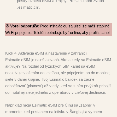
poskytovateľa eSIM a krajiny. Pre Čínu som zvolila
„esimatic.cn“.
🧭
Vorel odporúča
: Pred inštaláciou sa uisti, že máš stabilné
Wi-Fi pripojenie. Telefón potrebuje byť online, aby profil stiahol.
Krok 4: Aktivácia eSIM a nastavenie v zahraničí
Esimatic eSIM je nainštalovaná. Ako a kedy sa Esimatic eSIM
aktivuje? Na rozdiel od fyzických SIM kariet sa eSIM
neaktivuje vložením do telefónu, ale pripojením sa do mobilnej
siete v danej krajine. Tvoj Esimatic balíček sa začne
odpočítavať (platnosť) až vtedy, keď sa s ním prvýkrát pripojíš
do mobilnej siete jedného z operátorov v cieľovej destinácii.
Napríklad moja Esimatic eSIM pre Čínu sa „zapne“ v
momente, keď pristanem na letisku v Šanghaji a vypnem