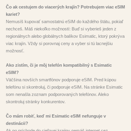
Čo ak cestujem do viacerých krajín? Potrebujem viac eSIM
kariet?
Nemusíš kupovať samostatnú eSIM do každého štátu, pokiaľ
nechceš. Máš niekoľko možností: Buď si vyberieš jeden z
regionálnych alebo globálnych balíkov Esimatic, ktorý pokrýva
viac krajín. Vždy si porovnaj ceny a vyber si tú lacnejšiu
možnosť.
Ako zistím, či je môj telefón kompatibilný s Esimatic
eSIM?
Väčšina novších smartfónov podporuje eSIM. Pred kúpou
telefónu si skontroluj, či podporuje eSIM. Na stránke Esimatic
som nenašla zoznam podporovaných telefónov. Aleko
skontroluj stránky konkurentov.
Čo mám robiť, keď mi Esimatic eSIM nefunguje v
destinácii?
Ak po príchode do cieľovej krajiny nemáš internet cez