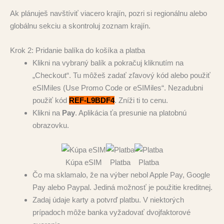
Ak plánuješ navštíviť viacero krajín, pozri si regionálnu alebo
globálnu sekciu a skontroluj zoznam krajín.
Krok 2: Pridanie balíka do košíka a platba
Klikni na vybraný balík a pokračuj kliknutím na
„Checkout“. Tu môžeš zadať zľavový kód alebo použiť
eSIMiles (Use Promo Code or eSIMiles“. Nezadubni
použiť kód
REF-L9BDF4
. Zníži ti to cenu.
Klikni na
Pay
. Aplikácia ťa presunie na platobnú
obrazovku.
Kúpa eSIM
Platba
Platba
Čo ma sklamalo, že na výber nebol Apple Pay, Google
Pay alebo Paypal. Jediná možnosť je použitie kreditnej.
Zadaj údaje karty a potvrď platbu. V niektorých
prípadoch môže banka vyžadovať dvojfaktorové