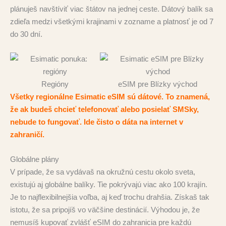
plánuješ navštíviť viac štátov na jednej ceste. Dátový balík sa
zdieľa medzi všetkými krajinami v zozname a platnosť je od 7
do 30 dní.
Regióny
eSIM pre Blízky východ
Všetky regionálne Esimatic eSIM sú dátové. To znamená,
že ak budeš chcieť telefonovať alebo posielať SMSky,
nebude to fungovať. Ide čisto o dáta na internet v
zahraničí.
Globálne plány
V prípade, že sa vydávaš na okružnú cestu okolo sveta,
existujú aj globálne balíky. Tie pokrývajú viac ako 100 krajín.
Je to najflexibilnejšia voľba, aj keď trochu drahšia. Získaš tak
istotu, že sa pripojíš vo väčšine destinácií. Výhodou je, že
nemusíš kupovať zvlášť eSIM do zahranicia pre každú