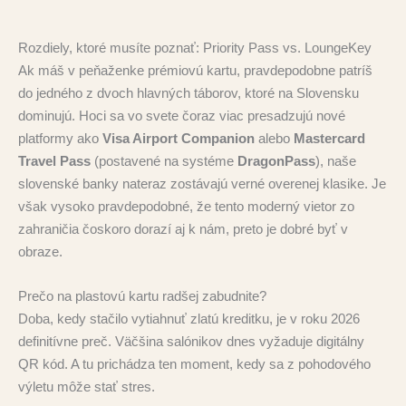
Rozdiely, ktoré musíte poznať: Priority Pass vs. LoungeKey
Ak máš v peňaženke prémiovú kartu, pravdepodobne patríš
do jedného z dvoch hlavných táborov, ktoré na Slovensku
dominujú. Hoci sa vo svete čoraz viac presadzujú nové
platformy ako
Visa Airport Companion
alebo
Mastercard
Travel Pass
(postavené na systéme
DragonPass
), naše
slovenské banky nateraz zostávajú verné overenej klasike. Je
však vysoko pravdepodobné, že tento moderný vietor zo
zahraničia čoskoro dorazí aj k nám, preto je dobré byť v
obraze.
Prečo na plastovú kartu radšej zabudnite?
Doba, kedy stačilo vytiahnuť zlatú kreditku, je v roku 2026
definitívne preč. Väčšina salónikov dnes vyžaduje digitálny
QR kód. A tu prichádza ten moment, kedy sa z pohodového
výletu môže stať stres.