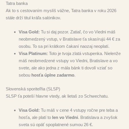
Tatra banka
Ak to s cestovaním myslíš vážne, Tatra banka v roku 2026
stále drží titul kráľa salónikov.
Visa Gold:
Tu si daj pozor. Zatiaľ, čo vo Viedni máš
neobmedzený vstup, v Bratislave ťa skasírujú 44 € za
osobu. To sa pri krátkom čakaní naozaj neoplatí.
Visa Platinum:
Toto je tvoja zlatá vstupenka. Nielenže
máš neobmedzené vstupy vo Viedni, Bratislave a vo
svete, ale ako jedna z mála bánk ti dovolí vziať so
sebou
hosťa úplne zadarmo
.
Slovenská sporiteľňa (SLSP)
SLSP ťa poteší hlavne vtedy, ak lietaš zo Schwechatu.
Visa Gold:
Tu máš v cene 4 vstupy ročne pre teba a
hosťa, ale platí to
len vo Viedni
. Bratislava a zvyšok
sveta sú opäť spoplatnené sumou 26 €.