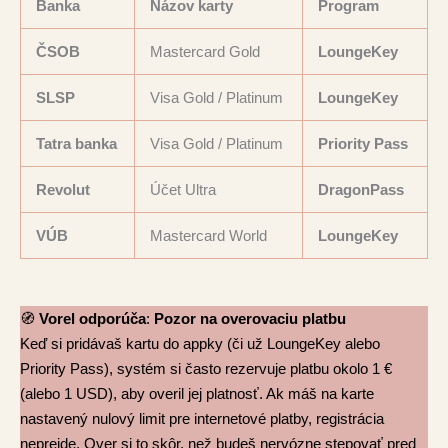
Banka
Názov karty
Program
ČSOB
Mastercard Gold
LoungeKey
SLSP
Visa Gold / Platinum
LoungeKey
Tatra banka
Visa Gold / Platinum
Priority Pass
Revolut
Účet Ultra
DragonPass
VÚB
Mastercard World
LoungeKey
🧭
Vorel odporúča
:
Pozor na overovaciu platbu
Keď si pridávaš kartu do appky (či už LoungeKey alebo
Priority Pass), systém si často rezervuje platbu okolo 1 €
(alebo 1 USD), aby overil jej platnosť. Ak máš na karte
nastavený nulový limit pre internetové platby, registrácia
neprejde. Over si to skôr, než budeš nervózne stepovať pred