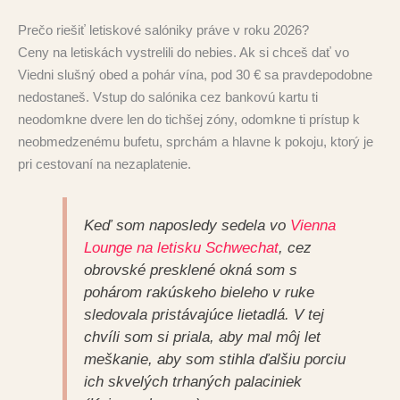
Prečo riešiť letiskové salóniky práve v roku 2026?
Ceny na letiskách vystrelili do nebies. Ak si chceš dať vo
Viedni slušný obed a pohár vína, pod 30 € sa pravdepodobne
nedostaneš. Vstup do salónika cez bankovú kartu ti
neodomkne dvere len do tichšej zóny, odomkne ti prístup k
neobmedzenému bufetu, sprchám a hlavne k pokoju, ktorý je
pri cestovaní na nezaplatenie.
Keď som naposledy sedela vo
Vienna
Lounge na letisku Schwechat
, cez
obrovské presklené okná som s
pohárom rakúskeho bieleho v ruke
sledovala pristávajúce lietadlá. V tej
chvíli som si priala, aby mal môj let
meškanie, aby som stihla ďalšiu porciu
ich skvelých trhaných palaciniek