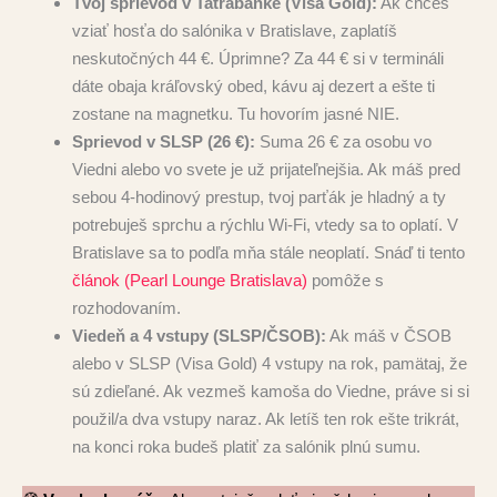
Tvoj sprievod v Tatrabanke (Visa Gold):
Ak chceš
vziať hosťa do salónika v Bratislave, zaplatíš
neskutočných 44 €. Úprimne? Za 44 € si v termináli
dáte obaja kráľovský obed, kávu aj dezert a ešte ti
zostane na magnetku. Tu hovorím jasné NIE.
Sprievod v SLSP (26 €):
Suma 26 € za osobu vo
Viedni alebo vo svete je už prijateľnejšia. Ak máš pred
sebou 4-hodinový prestup, tvoj parťák je hladný a ty
potrebuješ sprchu a rýchlu Wi-Fi, vtedy sa to oplatí. V
Bratislave sa to podľa mňa stále neoplatí. Snáď ti tento
článok (Pearl Lounge Bratislava)
pomôže s
rozhodovaním.
Viedeň a 4 vstupy (SLSP/ČSOB):
Ak máš v ČSOB
alebo v SLSP (Visa Gold) 4 vstupy na rok, pamätaj, že
sú zdieľané. Ak vezmeš kamoša do Viedne, práve si si
použil/a dva vstupy naraz. Ak letíš ten rok ešte trikrát,
na konci roka budeš platiť za salónik plnú sumu.