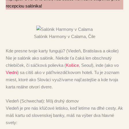
recepciou salónika!
Salónik Harmony v Calama, Čile
Kde presne tvoje karty fungujú? (Viedeň, Bratislava a okolie)
Nie je salónik ako salónik. Niekde ťa čaká len obschnutý
chlebíček, či sáčková polievka (
Košice
, Seoul), inde (ako vo
Viedni
) sa cítiš ako v päťhviezdičkovom hoteli. Tu je zoznam
miest, ktoré ako Slováci využívame najčastejšie a kde tvoja
karta reálne otvorí dvere.
Viedeň (Schwechat): Môj druhý domov
Viedeň je pre nás kľúčové letisko, keď letíme na dlhé cesty. Ak
máš kartu od slovenskej banky, máš na výber dva hlavné
svety: