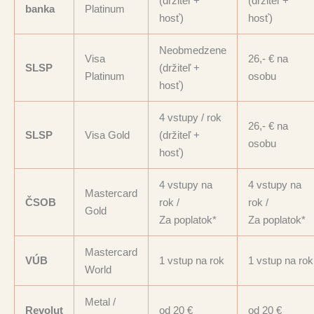
(držiteľ +
(držiteľ +
banka
Platinum
hosť)
hosť)
Neobmedzene
Visa
26,- € na
SLSP
(držiteľ +
Platinum
osobu
hosť)
4 vstupy / rok
26,- € na
SLSP
Visa Gold
(držiteľ +
osobu
hosť)
4 vstupy na
4 vstupy na
Mastercard
ČSOB
rok /
rok /
Gold
Za poplatok*
Za poplatok*
Mastercard
VÚB
1 vstup na rok
1 vstup na rok
World
Metal /
Revolut
od 20 €
od 20 €