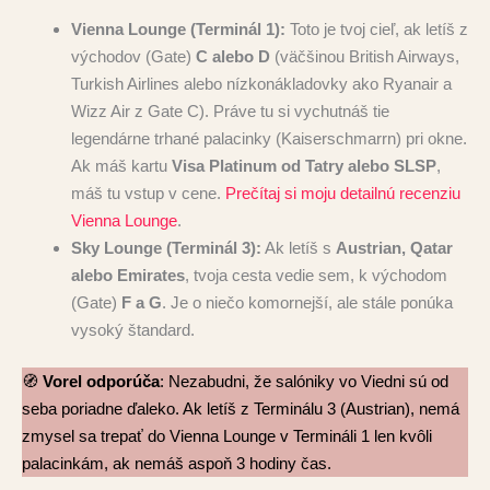
Vienna Lounge (Terminál 1):
Toto je tvoj cieľ, ak letíš z
východov (Gate)
C alebo D
(väčšinou British Airways,
Turkish Airlines alebo nízkonákladovky ako Ryanair a
Wizz Air z Gate C). Práve tu si vychutnáš tie
legendárne trhané palacinky (Kaiserschmarrn) pri okne.
Ak máš kartu
Visa Platinum od Tatry alebo SLSP
,
máš tu vstup v cene.
Prečítaj si moju detailnú recenziu
Vienna Lounge
.
Sky Lounge (Terminál 3):
Ak letíš s
Austrian, Qatar
alebo Emirates
, tvoja cesta vedie sem, k východom
(Gate)
F a G
. Je o niečo komornejší, ale stále ponúka
vysoký štandard.
🧭
Vorel odporúča
: Nezabudni, že salóniky vo Viedni sú od
seba poriadne ďaleko. Ak letíš z Terminálu 3 (Austrian), nemá
zmysel sa trepať do Vienna Lounge v Termináli 1 len kvôli
palacinkám, ak nemáš aspoň 3 hodiny čas.