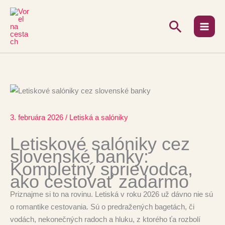
Preskočiť
na
Hľadať
obsah
3. februára 2026
/
Letiská a salóniky
Letiskové salóniky cez
slovenské banky:
Kompletný sprievodca,
ako cestovať zadarmo
Priznajme si to na rovinu. Letiská v roku 2026 už dávno nie sú
o romantike cestovania. Sú o predražených bagetách, či
vodách, nekonečných radoch a hluku, z ktorého ťa rozbolí