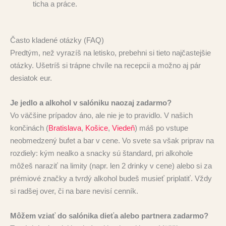
ticha a práce.
Často kladené otázky (FAQ)
Predtým, než vyrazíš na letisko, prebehni si tieto najčastejšie
otázky. Ušetríš si trápne chvíle na recepcii a možno aj pár
desiatok eur.
Je jedlo a alkohol v salóniku naozaj zadarmo?
Vo väčšine prípadov áno, ale nie je to pravidlo. V našich
končinách (
Bratislava
,
Košice
,
Viedeň
) máš po vstupe
neobmedzený bufet a bar v cene. Vo svete sa však priprav na
rozdiely: kým nealko a snacky sú štandard, pri alkohole
môžeš naraziť na limity (napr. len 2 drinky v cene) alebo si za
prémiové značky a tvrdý alkohol budeš musieť priplatiť. Vždy
si radšej over, či na bare nevisí cenník.
Môžem vziať do salónika dieťa alebo partnera zadarmo?