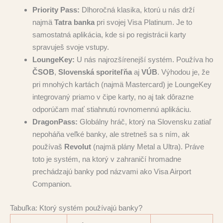
Priority Pass:
Dlhoročná klasika, ktorú u nás drží
najmä
Tatra banka
pri svojej Visa Platinum. Je to
samostatná aplikácia, kde si po registrácii karty
spravuješ svoje vstupy.
LoungeKey:
U nás najrozšírenejší systém. Používa ho
ČSOB
,
Slovenská sporiteľňa
aj
VÚB
. Výhodou je, že
pri mnohých kartách (najmä Mastercard) je LoungeKey
integrovaný priamo v čipe karty, no aj tak dôrazne
odporúčam mať stiahnutú rovnomennú aplikáciu.
DragonPass:
Globálny hráč, ktorý na Slovensku zatiaľ
nepoháňa veľké banky, ale stretneš sa s ním, ak
používaš
Revolut
(najmä plány Metal a Ultra). Práve
toto je systém, na ktorý v zahraničí hromadne
prechádzajú banky pod názvami ako Visa Airport
Companion.
Tabuľka: Ktorý systém používajú banky?