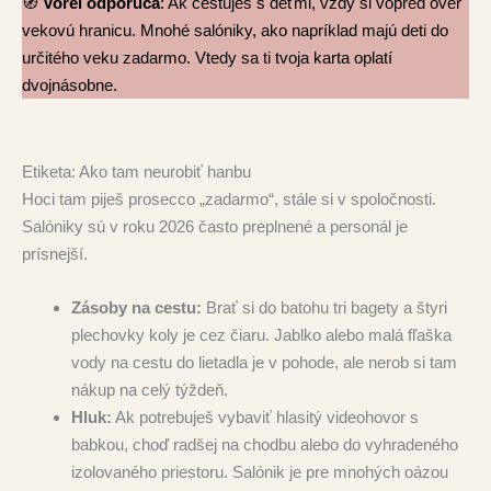
🧭
Vorel odporúča
: Ak cestuješ s deťmi, vždy si vopred over
vekovú hranicu. Mnohé salóniky, ako napríklad majú deti do
určitého veku zadarmo. Vtedy sa ti tvoja karta oplatí
dvojnásobne.
Etiketa: Ako tam neurobiť hanbu
Hoci tam piješ prosecco „zadarmo“, stále si v spoločnosti.
Salóniky sú v roku 2026 často preplnené a personál je
prísnejší.
Zásoby na cestu:
Brať si do batohu tri bagety a štyri
plechovky koly je cez čiaru. Jablko alebo malá fľaška
vody na cestu do lietadla je v pohode, ale nerob si tam
nákup na celý týždeň.
Hluk:
Ak potrebuješ vybaviť hlasitý videohovor s
babkou, choď radšej na chodbu alebo do vyhradeného
izolovaného priestoru. Salónik je pre mnohých oázou