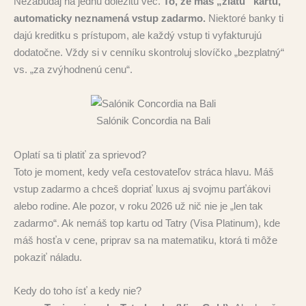
Nezabúdaj na jednu dôležitú vec.
To, že máš „zlatú“ kartu,
automaticky neznamená vstup zadarmo.
Niektoré banky ti
dajú kreditku s prístupom, ale každý vstup ti vyfakturujú
dodatočne. Vždy si v cenníku skontroluj slovíčko „bezplatný“
vs. „za zvýhodnenú cenu“.
Salónik Concordia na Bali
Oplatí sa ti platiť za sprievod?
Toto je moment, kedy veľa cestovateľov stráca hlavu. Máš
vstup zadarmo a chceš dopriať luxus aj svojmu parťákovi
alebo rodine. Ale pozor, v roku 2026 už nič nie je „len tak
zadarmo“. Ak nemáš top kartu od Tatry (Visa Platinum), kde
máš hosťa v cene, priprav sa na matematiku, ktorá ti môže
pokaziť náladu.
Kedy do toho ísť a kedy nie?