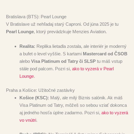
Bratislava (BTS): Pearl Lounge
V Bratislave už nehľadaj starý Caproni. Od júna 2025 je tu
Pearl Lounge
, ktorý prevádzkuje Menzies Aviation.
Realita:
Replika lietadla zostala, ale interiér je moderný
a bufet o level vyššie. S kartami
Mastercard od ČSOB
alebo
Visa Platinum od Tatry či SLSP
tu máš vstup
stále pod palcom. Pozri si,
ako to vyzerá v Pearl
Lounge
.
Praha a Košice: Užitočné zastávky
Košice (KSC):
Malý, ale milý Biznis salónik. Ak máš
Visa Platinum od Tatry, môžeš so sebou vziať dokonca
aj jedného hosťa úplne zadarmo. Pozri si,
ako to vyzerá
vo vnútri
.