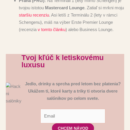
Praha (PRG):
Na Termináli 1 (lety mimo Schengen) je
tvojou istotou
Mastercard Lounge
. Zatiaľ si mrkni moju
staršiu recenziu
. Asi letíš z Terminálu 2 (lety v rámci
Schengenu), máš na výber Erste Premier Lounge
(recenzia
v tomto článku
) alebo Business Lounge.
Tvoj kľúč k letiskovému
luxusu
Jedlo, drinky a sprcha pred letom bez platenia?
Ukážem ti, ktoré karty a triky ti otvoria dvere
salónikov po celom svete.