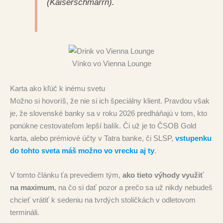
(Kaiserschmarrn).
Vínko vo Vienna Lounge
Karta ako kľúč k inému svetu
Možno si hovoríš, že nie si ich špeciálny klient. Pravdou však
je, že slovenské banky sa v roku 2026 predháňajú v tom, kto
ponúkne cestovateľom lepší balík. Či už je to ČSOB Gold
karta, alebo prémiové účty v Tatra banke, či SLSP,
vstupenku
do tohto sveta máš možno vo vrecku aj ty
.
V tomto článku ťa prevediem tým,
ako tieto výhody využiť
na maximum
, na čo si dať pozor a prečo sa už nikdy nebudeš
chcieť vrátiť k sedeniu na tvrdých stoličkách v odletovom
termináli.