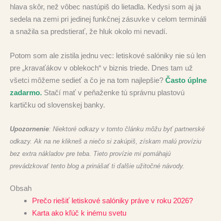
hlava skôr, než vôbec nastúpiš do lietadla. Kedysi som aj ja
sedela na zemi pri jedinej funkčnej zásuvke v celom termináli
a snažila sa predstierať, že hluk okolo mi nevadí.
Potom som ale zistila jednu vec: letiskové salóniky nie sú len
pre „kravaťákov v oblekoch“ v biznis triede. Dnes tam už
všetci môžeme sedieť a čo je na tom najlepšie?
Často úplne
zadarmo.
Stačí mať v peňaženke tú správnu plastovú
kartičku od slovenskej banky.
Upozornenie
: Niektoré odkazy v tomto článku môžu byť
partnerské
odkazy. Ak na ne klikneš a niečo si zakúpiš, získam malú províziu
bez extra nákladov pre teba. Tieto provízie mi pomáhajú
prevádzkovať tento blog a prinášať ti ďalšie užitočné návody.
Obsah
Prečo riešiť letiskové salóniky práve v roku 2026?
Karta ako kľúč k inému svetu