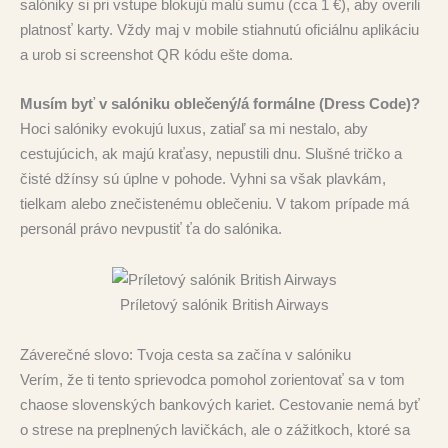
salóniky si pri vstupe blokujú malú sumu (cca 1 €), aby overili
platnosť karty. Vždy maj v mobile stiahnutú oficiálnu aplikáciu
a urob si screenshot QR kódu ešte doma.
Musím byť v salóniku oblečený/á formálne (Dress Code)?
Hoci salóniky evokujú luxus, zatiaľ sa mi nestalo, aby
cestujúcich, ak majú kraťasy, nepustili dnu. Slušné tričko a
čisté džínsy sú úplne v pohode. Vyhni sa však plavkám,
tielkam alebo znečistenému oblečeniu. V takom prípade má
personál právo nevpustiť ťa do salónika.
Príletový salónik British Airways
Záverečné slovo: Tvoja cesta sa začína v salóniku
Verím, že ti tento sprievodca pomohol zorientovať sa v tom
chaose slovenských bankových kariet
. Cestovanie nemá byť
o strese na preplnených lavičkách, ale o zážitkoch, ktoré sa