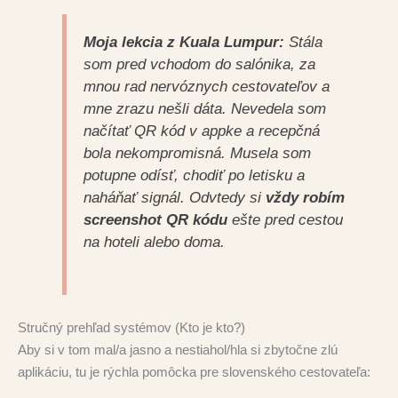
Moja lekcia z Kuala Lumpur:
Stála
som pred vchodom do salónika, za
mnou rad nervóznych cestovateľov a
mne zrazu nešli dáta. Nevedela som
načítať QR kód v appke a recepčná
bola nekompromisná. Musela som
potupne odísť, chodiť po letisku a
naháňať signál. Odvtedy si
vždy robím
screenshot QR kódu
ešte pred cestou
na hoteli alebo doma.
Stručný prehľad systémov (Kto je kto?)
Aby si v tom mal/a jasno a nestiahol/hla si zbytočne zlú
aplikáciu, tu je rýchla pomôcka pre slovenského cestovateľa: