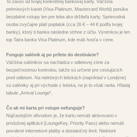
To závisí od tvojej konkrétnej bankovej karty. Väčšina
prémiových kariet (Visa Platinum, Mastercard World) ponúka
bezplatné vstupy len pre teba ako držiteľa karty. Sprievodná
osoba zvyčajne platí poplatok (cca 26 € – 44 € podľa tvojej
banky), ktorý ti banka následne strhne z účtu. Výnimkou je len
top Tatra banka Visa Platinum, kde máš hosťa v cene.
Funguje salónik aj po prílete do destinácie?
Väčšina salónikov sa nachádza v odletovej zóne za
bezpečnostnou kontrolou, takže sú určené pre cestujúcich
pred odletom. Na niektorých letiskách (napríklad v Londýne)
sú salóniky aj pri východe z letiska, no je to však rarita. Hľadaj
tabule „Arrival Lounge“.
Čo ak mi karta pri vstupe nefunguje?
Najčastejším dôvodom je, že kartu nemáš aktivovanú v
príslušnej aplikácii (LoungeKey, Priority Pass) alebo nemáš
povolené internetové platby a dostatočný limit. Niektoré