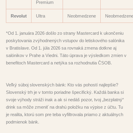
Premium
Revolut
Ultra
Neobmedzene
Neobmedzen
*Od 1. januára 2026 došlo zo strany Mastercard k ukončeniu
poskytovania zvýhodnených vstupov do letiskového salónika
v Bratislave. Od 1. júla 2026 sa rovnaká zmena dotkne aj
salónikov v Prahe a Viedni. Táto úprava je výsledkom zmien v
benefitoch Mastercard a netýka sa rozhodnutia ČSOB.
Veľký súboj slovenských bánk: Kto vás pohostí najlepšie?
Slovenský trh je v tomto poriadne špecifický. Každá banka si
svoje výhody stráži inak a ak si nedáš pozor, tvoj „bezplatný“
drink sa môže zmeniť na drahú položku na výpise z účtu. Tu
je realita, ktorú som pre teba vyfiltrovala priamo z aktuálnych
podmienok bánk.