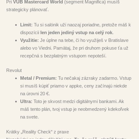
Pri
VÚB Mastercard World
(segment Magnifica) musíš
strategicky plánovať.
Limit:
Tu si salónik uži naozaj poriadne, pretože máš k
dispozícii
len jeden jediný vstup na celý rok
.
Využitie:
Je úplne na tebe, či ho využiješ v Bratislave
alebo vo Viedni. Pamätaj, že pri druhom pokuse ťa už
recepčná s bezplatným vstupom nepoteší.
Revolut
Metal / Premium:
Tu nečakaj zázraky zadarmo. Vstup
si musíš kúpiť priamo v appke, ceny začínajú niekde
na úrovni 20 €.
Ultra:
Toto je skvost medzi digitálnymi bankami. Ak
máš tento plán, tvoj vstup je neobmedzený kdekoľvek
na svete.
Krátky „Reality Check“ z praxe