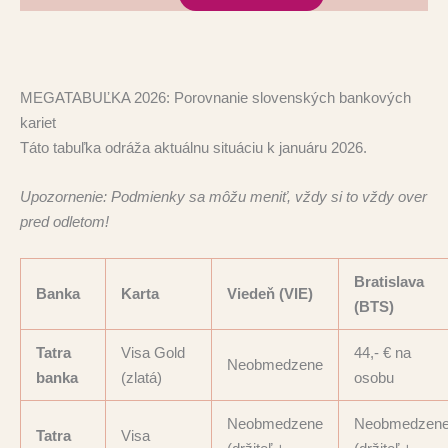
MEGATABUĽKA 2026: Porovnanie slovenských bankových
kariet
Táto tabuľka odráža aktuálnu situáciu k januáru 2026.
Upozornenie: Podmienky sa môžu meniť, vždy si to vždy over
pred odletom!
Bratislava
Banka
Karta
Viedeň (VIE)
(BTS)
Tatra
Visa Gold
44,- € na
Neobmedzene
banka
(zlatá)
osobu
Neobmedzene
Neobmedzen
Tatra
Visa