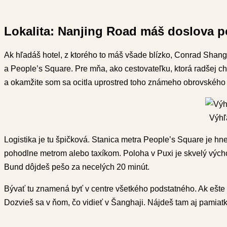
Lokalita: Nanjing Road máš doslova 
Ak hľadáš hotel, z ktorého to máš všade blízko, Conrad Shang
a People’s Square. Pre mňa, ako cestovateľku, ktorá radšej cho
a okamžite som sa ocitla uprostred toho známeho obrovského 
Výhľ
Logistika je tu špičková. Stanica metra People’s Square je hn
pohodlne metrom alebo taxíkom. Poloha v Puxi je skvelý výcho
Bund dôjdeš pešo za necelých 20 minút.
Bývať tu znamená byť v centre všetkého podstatného. Ak ešte le
Dozvieš sa v ňom, čo vidieť v Šanghaji. Nájdeš tam aj pamiatky