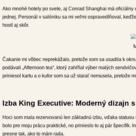
Ako mnohé hotely po svete, aj Conrad Shanghai má oficiálny c
jednej. Personál v salóniku sa mi veľmi ospravedlňoval, keďže
hostí aj skôr.
M
Čakanie mi vôbec neprekážalo, pretože som sa usadila k okn
podávali „Afternoon tea“, ktorý zahŕňal výber malých sendvičo
priniesol kartu a o kufor som sa už starať nemusela, pretože m
Izba King Executive: Moderný dizajn 
Hoci som mala rezervovanú len základnú izbu, vďaka statusu
bolo pre moju prácu praktické, no prinieslo to aj pár špecifík. 
presne tak, ako to mám rada.