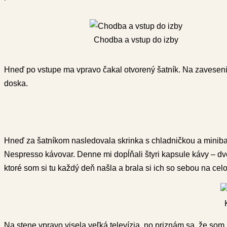
Chodba a vstup do izby
Hneď po vstupe ma vpravo čakal otvorený šatník. Na zavesenie
doska.
Hneď za šatníkom nasledovala skrinka s chladničkou a minib
Nespresso kávovar. Denne mi dopĺňali štyri kapsule kávy – dve
ktoré som si tu každý deň našla a brala si ich so sebou na ce
Na stene vpravo visela veľká televízia, no priznám sa, že so