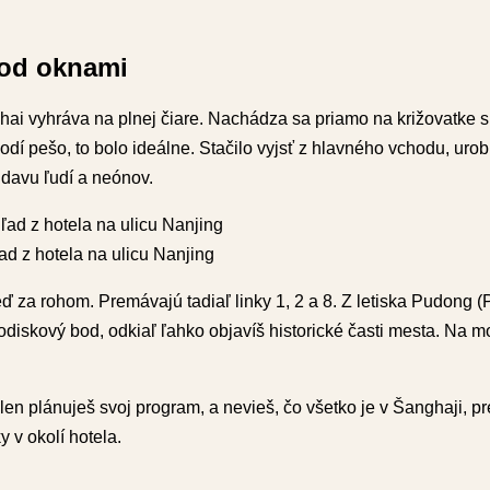
pod oknami
hai vyhráva na plnej čiare. Nachádza sa priamo na križovatke 
dí pešo, to bolo ideálne. Stačilo vyjsť z hlavného vchodu, urob
davu ľudí a neónov.
ad z hotela na ulicu Nanjing
eď za rohom. Premávajú tadiaľ linky 1, 2 a 8. Z letiska Pudong 
diskový bod, odkiaľ ľahko objavíš historické časti mesta. Na 
n plánuješ svoj program, a nevieš, čo všetko je v Šanghaji, pre
 v okolí hotela.