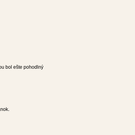
ou bol ešte pohodlný
ánok.