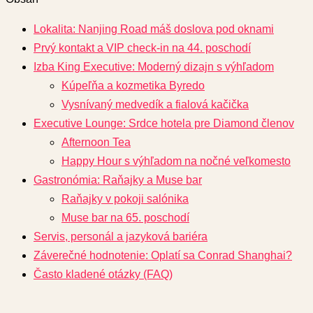
Lokalita: Nanjing Road máš doslova pod oknami
Prvý kontakt a VIP check-in na 44. poschodí
Izba King Executive: Moderný dizajn s výhľadom
Kúpeľňa a kozmetika Byredo
Vysnívaný medvedík a fialová kačička
Executive Lounge: Srdce hotela pre Diamond členov
Afternoon Tea
Happy Hour s výhľadom na nočné veľkomesto
Gastronómia: Raňajky a Muse bar
Raňajky v pokoji salónika
Muse bar na 65. poschodí
Servis, personál a jazyková bariéra
Záverečné hodnotenie: Oplatí sa Conrad Shanghai?
Často kladené otázky (FAQ)