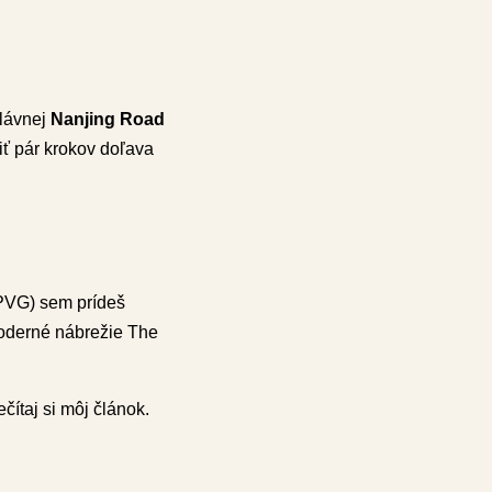
slávnej
Nanjing Road
iť pár krokov doľava
(PVG) sem prídeš
moderné nábrežie The
čítaj si môj článok.