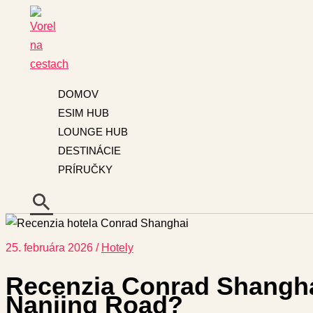
Preskočiť
Napíšte
Name*
E-
na
sem...
mail*
obsah
DOMOV
ESIM HUB
LOUNGE HUB
DESTINÁCIE
PRÍRUČKY
Hľadať
25. februára 2026
/
Hotely
Recenzia Conrad Shanghai
Nanjing Road?