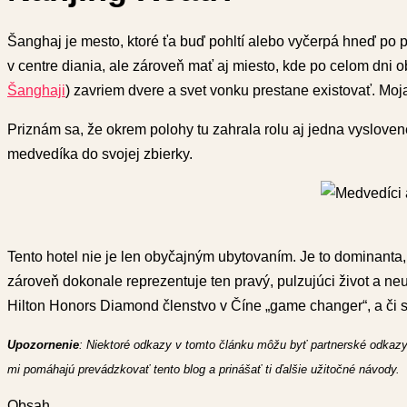
Šanghaj je mesto, ktoré ťa buď pohltí alebo vyčerpá hneď po 
v centre diania, ale zároveň mať aj miesto, kde po celom dni 
Šanghaji
) zavriem dvere a svet vonku prestane existovať. Mo
Priznám sa, že okrem polohy tu zahrala rolu aj jedna vysloven
medvedíka do svojej zbierky.
Tento hotel nie je len obyčajným ubytovaním. Je to dominanta, 
zároveň dokonale reprezentuje ten pravý, pulzujúci život a neutí
Hilton Honors Diamond členstvo v Číne „game changer“, a či sa
Upozornenie
: Niektoré odkazy v tomto článku môžu byť
partnerské
odkazy
mi pomáhajú prevádzkovať tento blog a prinášať ti ďalšie užitočné návody.
Obsah