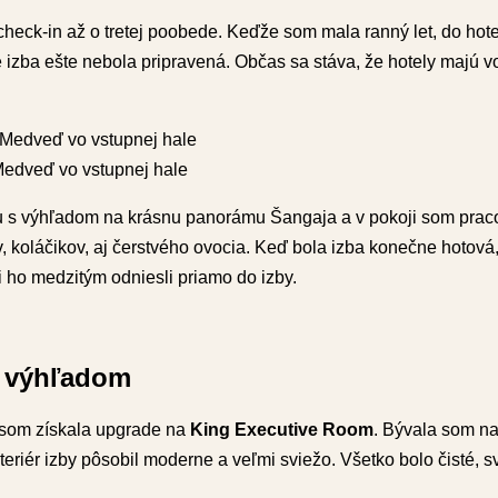
heck-in až o tretej poobede. Keďže som mala ranný let, do hote
 izba ešte nebola pripravená. Občas sa stáva, že hotely majú v
edveď vo vstupnej hale
u s výhľadom na krásnu panorámu Šangaja a v pokoji som praco
v, koláčikov, aj čerstvého ovocia. Keď bola izba konečne hotová
i ho medzitým odniesli priamo do izby.
s výhľadom
 som získala upgrade na
King Executive Room
. Bývala som na
Interiér izby pôsobil moderne a veľmi sviežo. Všetko bolo čisté, s