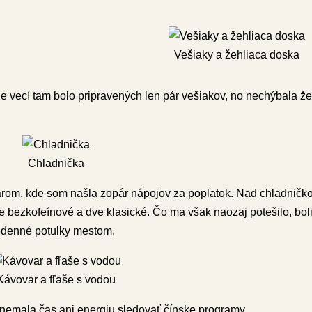
Vešiaky a žehliaca doska
 vecí tam bolo pripravených len pár vešiakov, no nechýbala že
Chladnička
arom, kde som našla zopár nápojov za poplatok. Nad chladničk
 bezkofeínové a dve klasické. Čo ma však naozaj potešilo, boli 
lodenné potulky mestom.
Kávovar a fľaše s vodou
m nemala čas ani energiu sledovať čínske programy.