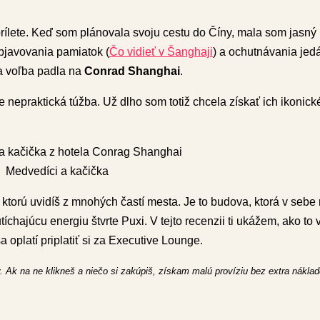
prílete. Keď som plánovala svoju cestu do Číny, mala som jasný
objavovania pamiatok (
Čo vidieť v Šanghaji
) a ochutnávania jedá
ja voľba padla na
Conrad Shanghai
.
e nepraktická túžba. Už dlho som totiž chcela získať ich ikonic
Medvedíci a kačička
ktorú uvidíš z mnohých častí mesta. Je to budova, ktorá v sebe n
chajúcu energiu štvrte Puxi. V tejto recenzii ti ukážem, ako to vy
 oplatí priplatiť si za Executive Lounge.
. Ak na ne klikneš a niečo si zakúpiš, získam malú províziu bez extra náklado