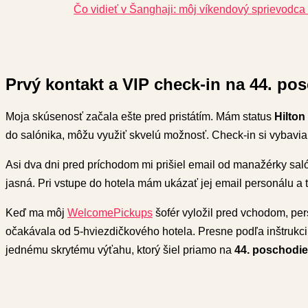
Čo vidieť v Šanghaji: môj víkendový sprievod
Prvý kontakt a VIP check-in na 44. po
Moja skúsenosť začala ešte pred pristátím. Mám status
Hilto
do salónika, môžu využiť skvelú možnosť. Check-in si vybavia
Asi dva dni pred príchodom mi prišiel email od manažérky saló
jasná. Pri vstupe do hotela mám ukázať jej email personálu a t
Keď ma môj
WelcomePickups
šofér vyložil pred vchodom, pers
očakávala od 5-hviezdičkového hotela. Presne podľa inštrukc
jednému skrytému výťahu, ktorý šiel priamo na
44. poschodie