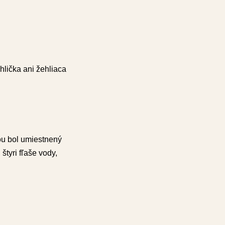
hlička ani žehliaca
ou bol umiestnený
štyri fľaše vody,