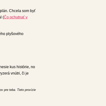
 plán. Chcela som byť
l (
Čo ochutnať v
kého plyšového
esie kus histórie, no
zerá vnútri, či je
v pre teba. Tieto provízie