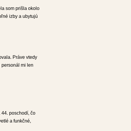
la som prišla okolo
oľné izby a ubytujú
vala. Práve vtedy
, personál mi len
 44. poschodí, čo
vetlé a funkčné,