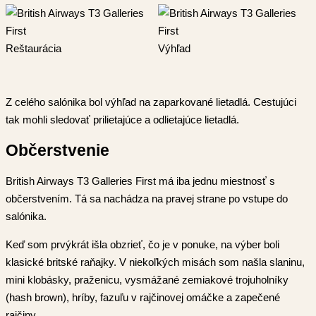
Reštaurácia
Výhľad
Z celého salónika bol výhľad na zaparkované lietadlá. Cestujúci
tak mohli sledovať prilietajúce a odlietajúce lietadlá.
Občerstvenie
British Airways T3 Galleries First má iba jednu miestnosť s
občerstvením. Tá sa nachádza na pravej strane po vstupe do
salónika.
Keď som prvýkrát išla obzrieť, čo je v ponuke, na výber boli
klasické britské raňajky. V niekoľkých misách som našla slaninu,
mini klobásky, praženicu, vysmážané zemiakové trojuholníky
(hash brown), hríby, fazuľu v rajčinovej omáčke a zapečené
rajčiny.