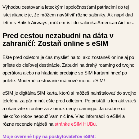
Výhodou cestovania leteckými spoločnosťami patriacimi do tej
istej aliancie je, že môžem navštíviť rôzne salóniky. Ak napríklad
letím s British Airways, môžem ísť do salónika American Airlines.
Pred cestou nezabudni na dáta v
zahraničí: Zostaň online s eSIM
Ešte pred odletom je čas myslieť na to, ako zostaneš online aj po
prílete do cieľovej destinácie. Zabudni na drahý roaming od tvojho
operátora alebo na hľadanie predajne so SIM kartami hneď po
prílete. Moderné cestovanie má nové meno: eSIM!
eSIM je digitálna SIM karta, ktorú si môžeš nainštalovať do svojho
telefónu za pár minút ešte pred odletom. Po pristátí ju len aktivuješ
a okamžite si online za zlomok ceny roamingu. Ja osobne už
niekoľko rokov nepoužívam nič iné. Viac informácii o eSIM a
rôzne recenzie nájdeš na
stránke
eSIM HUBu
.
Moje overené tipy na poskytovateľov eSIM: