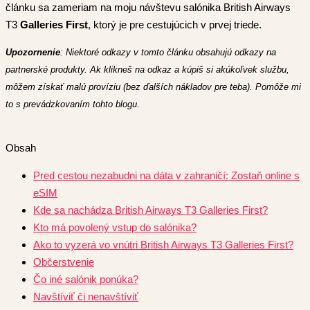
článku sa zameriam na moju návštevu salónika British Airways
T3
Galleries First
, ktorý je pre cestujúcich v prvej triede.
Upozornenie
: Niektoré odkazy v tomto článku obsahujú odkazy na
partnerské produkty. Ak klikneš na odkaz a kúpiš si akúkoľvek službu,
môžem získať malú províziu (bez ďalších nákladov pre teba). Pomôže mi
to s prevádzkovaním tohto blogu.
Obsah
Pred cestou nezabudni na dáta v zahraničí: Zostaň online s
eSIM
Kde sa nachádza British Airways T3 Galleries First?
Kto má povolený vstup do salónika?
Ako to vyzerá vo vnútri British Airways T3 Galleries First?
Občerstvenie
Čo iné salónik ponúka?
Navštíviť či nenavštíviť