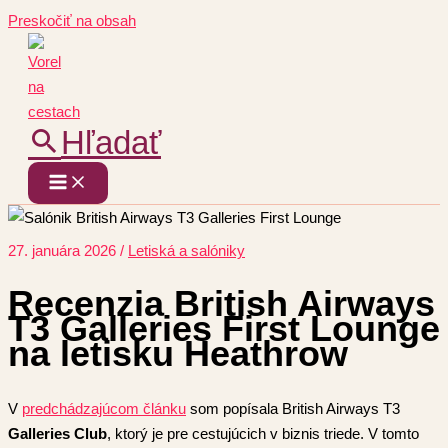
Preskočiť na obsah
Hľadať
27. januára 2026
/
Letiská a salóniky
Recenzia British Airways
T3 Galleries First Lounge
na letisku Heathrow
V
pre
dchádzajúcom
článku
som popísala British Airways T3
Galleries Club
, ktorý je pre cestujúcich v biznis triede. V tomto