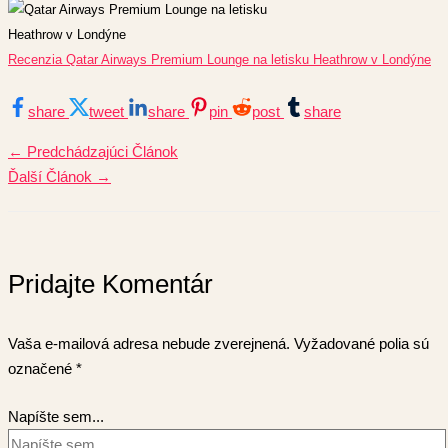
Recenzia Qatar Airways Premium Lounge na letisku Heathrow v Londýne
share
tweet
share
pin
post
share
←
Predchádzajúci Článok
Ďalší Článok
→
Pridajte Komentár
Vaša e-mailová adresa nebude zverejnená.
Vyžadované polia sú
označené
*
Napíšte sem...