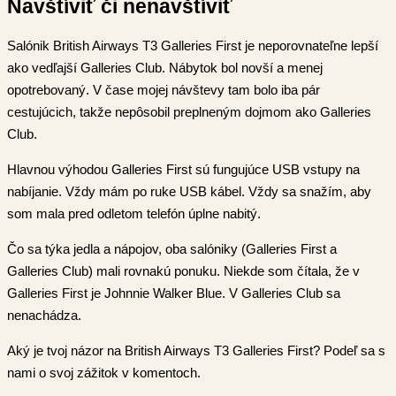
Navštíviť či nenavštíviť
Salónik British Airways T3 Galleries First je neporovnateľne lepší
ako vedľajší Galleries Club. Nábytok bol novší a menej
opotrebovaný. V čase mojej návštevy tam bolo iba pár
cestujúcich, takže nepôsobil preplneným dojmom ako Galleries
Club.
Hlavnou výhodou Galleries First sú fungujúce USB vstupy na
nabíjanie. Vždy mám po ruke USB kábel. Vždy sa snažím, aby
som mala pred odletom telefón úplne nabitý.
Čo sa týka jedla a nápojov, oba salóniky (Galleries First a
Galleries Club) mali rovnakú ponuku. Niekde som čítala, že v
Galleries First je Johnnie Walker Blue. V Galleries Club sa
nenachádza.
Aký je tvoj názor na British Airways T3 Galleries First? Podeľ sa s
nami o svoj zážitok v komentoch.