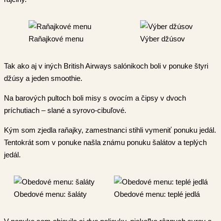
Raňajkové menu
Výber džúsov
Tak ako aj v iných British Airways salónikoch boli v ponuke štyri
džúsy a jeden smoothie.
Na barových pultoch boli misy s ovocím a čipsy v dvoch
príchutiach – slané a syrovo-cibuľové.
Kým som zjedla raňajky, zamestnanci stihli vymeniť ponuku jedál.
Tentokrát som v ponuke našla známu ponuku šalátov a teplých
jedál.
Obedové menu: šaláty
Obedové menu: teplé jedlá