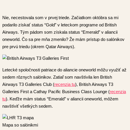
Nie, necestovala som v prvej triede. Začiatkom októbra sa mi
podarilo získať status “Gold” v leteckom programe od British
Airways. Tým pádom som získala status “Emerald” v aliancii
oneworld. Čo sa pre mňa zmenilo? Že mám prístup do salónikov
pre prvú triedu (okrem Qatar Airways).
Letecké spoločnosti patriace do aliancie oneworld môžu využiť až
sedem rôznych salónikov. Zatiaľ som navštívila len British
Airways T3 Galleries Club (
r
ecenzia tu
), British Airways T3
Galleries First a Cathay Pacific Business Class Lounge (
recenzia
tu
). Keďže mám status “Emerald” v aliancii oneworld, môžem
navštíviť všetkých sedem.
Mapa so salónikmi