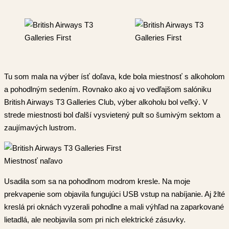
Tu som mala na výber ísť doľava, kde bola miestnosť s alkoholom
a pohodlným sedením. Rovnako ako aj vo vedľajšom salóniku
British Airways T3 Galleries Club, výber alkoholu bol veľký. V
strede miestnosti bol ďalší vysvietený pult so šumivým sektom a
zaujímavých lustrom.
Miestnosť naľavo
Usadila som sa na pohodlnom modrom kresle. Na moje
prekvapenie som objavila fungujúci USB vstup na nabíjanie. Aj žlté
kreslá pri oknách vyzerali pohodlne a mali výhľad na zaparkované
lietadlá, ale neobjavila som pri nich elektrické zásuvky.