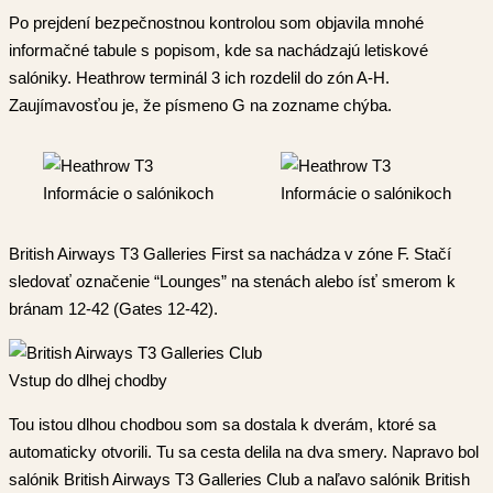
Po prejdení bezpečnostnou kontrolou som objavila mnohé
informačné tabule s popisom, kde sa nachádzajú letiskové
salóniky. Heathrow terminál 3 ich rozdelil do zón A-H.
Zaujímavosťou je, že písmeno G na zozname chýba.
Informácie o salónikoch
Informácie o salónikoch
British Airways T3 Galleries First sa nachádza v zóne F. Stačí
sledovať označenie “Lounges” na stenách alebo ísť smerom k
bránam 12-42 (Gates 12-42).
Vstup do dlhej chodby
Tou istou dlhou chodbou som sa dostala k dverám, ktoré sa
automaticky otvorili. Tu sa cesta delila na dva smery. Napravo bol
salónik British Airways T3 Galleries Club a naľavo salónik British