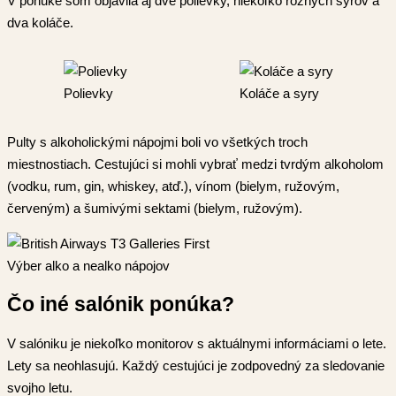
V ponuke som objavila aj dve polievky, niekoľko rôznych syrov a
dva koláče.
Polievky
Koláče a syry
Pulty s alkoholickými nápojmi boli vo všetkých troch
miestnostiach. Cestujúci si mohli vybrať medzi tvrdým alkoholom
(vodku, rum, gin, whiskey, atď.), vínom (bielym, ružovým,
červeným) a šumivými sektami (bielym, ružovým).
Výber alko a nealko nápojov
Čo iné salónik ponúka?
V salóniku je niekoľko monitorov s aktuálnymi informáciami o lete.
Lety sa neohlasujú. Každý cestujúci je zodpovedný za sledovanie
svojho letu.